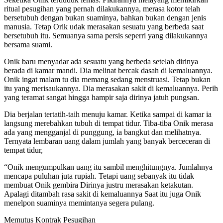
ritual pesugihan yang pernah dilakukannya, merasa kotor telah
bersetubuh dengan bukan suaminya, bahkan bukan dengan jenis
manusia. Tetap Orik udak merasakan sesuatu yang berbeda saat
bersetubuh itu. Semuanya sama persis seperri yang dilakukannya
bersama suami.
Onik baru menyadar ada sesuatu yang berbeda setelah dirinya
berada di kamar mandi. Dia melinat bercak dasah di kemaluannya.
Onik ingat malam tu dia memang sedang menstruasi. Tetap bukan
itu yang merisaukannya. Dia merasakan sakit di kemaluannya. Perih
yang teramat sangat hingga hampir saja dirinya jatuh pungsan.
Dia berjalan tertatih-taih menuju kamar. Ketika sampai di kamar ia
langsung merebahkan tubuh di tempat tidur. Tiba-tiba Onik merasa
ada yang mengganjal di punggung, ia bangkut dan melihatnya.
Ternyata lembaran uang dalam jumlah yang banyak berceceran di
tempat tidur,
“Onik mengumpulkan uang itu sambil menghitungnya. Jumlahnya
mencapa puluhan juta rupiah. Tetapi uang sebanyak itu tidak
membuat Onik gembira Dirinya justru merasakan ketakutan.
Apalagi ditambah rasa sakit di kemaluannya Saat itu juga Onik
menelpon suaminya memintanya segera pulang.
Memutus Kontrak Pesugihan