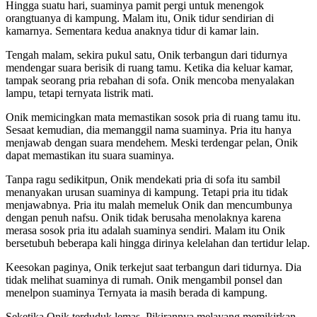
Hingga suatu hari, suaminya pamit pergi untuk menengok
orangtuanya di kampung. Malam itu, Onik tidur sendirian di
kamarnya. Sementara kedua anaknya tidur di kamar lain.
Tengah malam, sekira pukul satu, Onik terbangun dari tidurnya
mendengar suara berisik di ruang tamu. Ketika dia keluar kamar,
tampak seorang pria rebahan di sofa. Onik mencoba menyalakan
lampu, tetapi ternyata listrik mati.
Onik memicingkan mata memastikan sosok pria di ruang tamu itu.
Sesaat kemudian, dia memanggil nama suaminya. Pria itu hanya
menjawab dengan suara mendehem. Meski terdengar pelan, Onik
dapat memastikan itu suara suaminya.
Tanpa ragu sedikitpun, Onik mendekati pria di sofa itu sambil
menanyakan urusan suaminya di kampung. Tetapi pria itu tidak
menjawabnya. Pria itu malah memeluk Onik dan mencumbunya
dengan penuh nafsu. Onik tidak berusaha menolaknya karena
merasa sosok pria itu adalah suaminya sendiri. Malam itu Onik
bersetubuh beberapa kali hingga dirinya kelelahan dan tertidur lelap.
Keesokan paginya, Onik terkejut saat terbangun dari tidurnya. Dia
tidak melihat suaminya di rumah. Onik mengambil ponsel dan
menelpon suaminya Ternyata ia masih berada di kampung.
Seketika Onik terduduk lemas. Pikirannya melayang memikirkan