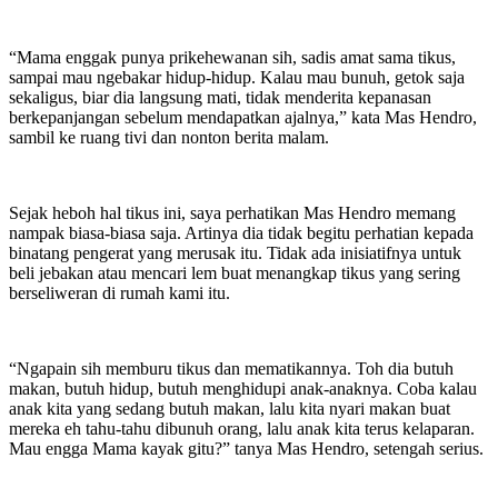
“Mama enggak punya prikehewanan sih, sadis amat sama tikus,
sampai mau ngebakar hidup-hidup. Kalau mau bunuh, getok saja
sekaligus, biar dia langsung mati, tidak menderita kepanasan
berkepanjangan sebelum mendapatkan ajalnya,” kata Mas Hendro,
sambil ke ruang tivi dan nonton berita malam.
Sejak heboh hal tikus ini, saya perhatikan Mas Hendro memang
nampak biasa-biasa saja. Artinya dia tidak begitu perhatian kepada
binatang pengerat yang merusak itu. Tidak ada inisiatifnya untuk
beli jebakan atau mencari lem buat menangkap tikus yang sering
berseliweran di rumah kami itu.
“Ngapain sih memburu tikus dan mematikannya. Toh dia butuh
makan, butuh hidup, butuh menghidupi anak-anaknya. Coba kalau
anak kita yang sedang butuh makan, lalu kita nyari makan buat
mereka eh tahu-tahu dibunuh orang, lalu anak kita terus kelaparan.
Mau engga Mama kayak gitu?” tanya Mas Hendro, setengah serius.