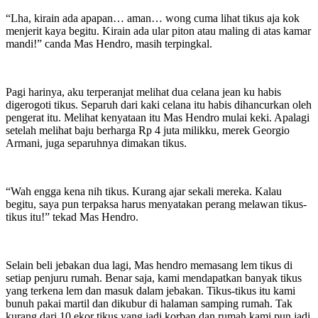
“Lha, kirain ada apapan… aman… wong cuma lihat tikus aja kok
menjerit kaya begitu. Kirain ada ular piton atau maling di atas kamar
mandi!” canda Mas Hendro, masih terpingkal.
Pagi harinya, aku terperanjat melihat dua celana jean ku habis
digerogoti tikus. Separuh dari kaki celana itu habis dihancurkan oleh
pengerat itu. Melihat kenyataan itu Mas Hendro mulai keki. Apalagi
setelah melihat baju berharga Rp 4 juta milikku, merek Georgio
Armani, juga separuhnya dimakan tikus.
“Wah engga kena nih tikus. Kurang ajar sekali mereka. Kalau
begitu, saya pun terpaksa harus menyatakan perang melawan tikus-
tikus itu!” tekad Mas Hendro.
Selain beli jebakan dua lagi, Mas hendro memasang lem tikus di
setiap penjuru rumah. Benar saja, kami mendapatkan banyak tikus
yang terkena lem dan masuk dalam jebakan. Tikus-tikus itu kami
bunuh pakai martil dan dikubur di halaman samping rumah. Tak
kurang dari 10 ekor tikus yang jadi korban dan rumah kami pun jadi