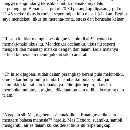
hingga mengundang tikustikus untuk memakannya lalu
terperangkap. Benar saja, pukul 20.30 perangkap dipasang, pukul
21.45 seekor tikus berbobat seperemipat kilo masuk jebakan. Begitu
saya mendekati, tikus itu meranta-ronta, stress dan berusaha keluar.
“Rasain lu, biar mampus besok gue lelepin di air!” bentakku,
memaki-maki tikus itu. Mendengar ocehanku, tikus itu seperti
mengerti dan menatap mataku dengan dan tajam. Bola matanya
terlihat kemerahan menunjukkan sikap amarah.
“Eh lu sok jagoan, sudah dalam perangkap berani pula melototiku.
Gue bakar hidup-hidup lu ntar!” tambahku pula, sambil jari
telunjukku kuarahkan kepadanya. Ditunjuk begitu, tikus itu
membuka mulutnya, giginya dikeluarkan dan terlihat bertaring dan
tajam.
“Ngapain sih Ma, ngebentak-bentak tikus. Emangnya tikus itu
mengerti bahasa manusia?” hardik, Mas Hendro, suamiku, sambil
mengambil air es dalam kulkas dekat tikus itu terperangkap.