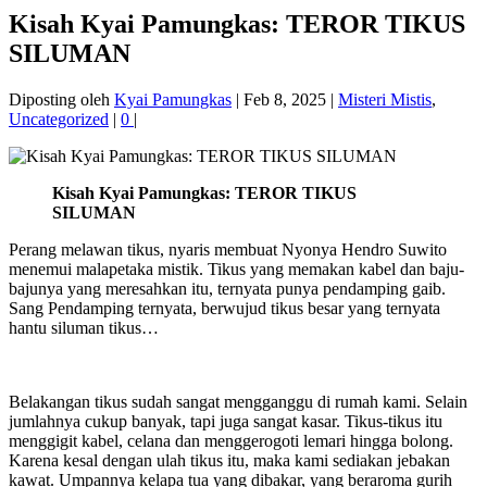
Kisah Kyai Pamungkas: TEROR TIKUS
SILUMAN
Diposting oleh
Kyai Pamungkas
|
Feb 8, 2025
|
Misteri Mistis
,
Uncategorized
|
0
|
Kisah Kyai Pamungkas: TEROR TIKUS
SILUMAN
Perang melawan tikus, nyaris membuat Nyonya Hendro Suwito
menemui malapetaka mistik. Tikus yang memakan kabel dan baju-
bajunya yang meresahkan itu, ternyata punya pendamping gaib.
Sang Pendamping ternyata, berwujud tikus besar yang ternyata
hantu siluman tikus…
Belakangan tikus sudah sangat mengganggu di rumah kami. Selain
jumlahnya cukup banyak, tapi juga sangat kasar. Tikus-tikus itu
menggigit kabel, celana dan menggerogoti lemari hingga bolong.
Karena kesal dengan ulah tikus itu, maka kami sediakan jebakan
kawat. Umpannya kelapa tua yang dibakar, yang beraroma gurih