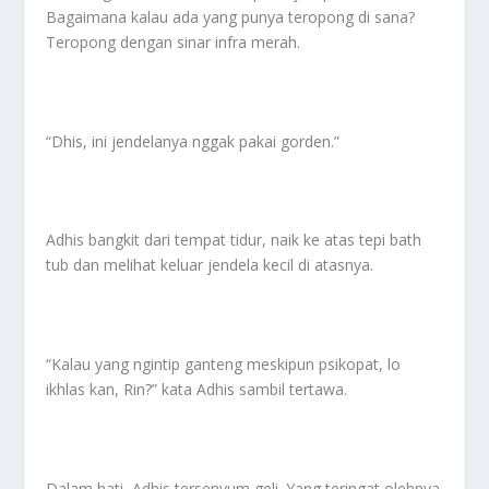
Bagaimana kalau ada yang punya teropong di sana?
Teropong dengan sinar infra merah.
“Dhis, ini jendelanya nggak pakai gorden.”
Adhis bangkit dari tempat tidur, naik ke atas tepi bath
tub dan melihat keluar jendela kecil di atasnya.
“Kalau yang ngintip ganteng meskipun psikopat, lo
ikhlas kan, Rin?” kata Adhis sambil tertawa.
Dalam hati, Adhis tersenyum geli. Yang teringat olehnya