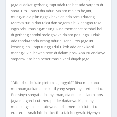
jaga di dekat gerbang, tapi tidak terlihat ada satpam di
sana. Hm… pasti dia tidur. Malam malam begini,
mungkin dia pikir nggak bakalan ada tamu datang.
Mereka turun dari taksi dan segera sibuk dengan rasa
ingin tahu masing-masing. Rina memencet tombol bel
di gerbang sambil melogok ke dalam pos jaga. Tidak
ada tanda-tanda orang tidur di sana. Pos jaga ini
kosong, eh… tapi tunggu dulu, kok ada anak kecil
meringkuk di bawah teve di dalam pos? Apa itu anaknya
satpam? Kasihan bener masih kecil diajak jaga.
“Dik… dik… bukain pintu bisa, nggak?” Rina mencoba
membangunkan anak kecil yang sepertinya tertidur itu.
Posisinya sangat tidak nyaman, dia duduk di lantai pos
jaga dengan lutut merapat ke dadanya. Kepalanya
menelungkup ke lututnya dan dia memeluk lutut itu
erat-erat. Anak laki-laki kecil itu tak bergerak. Nyenyak