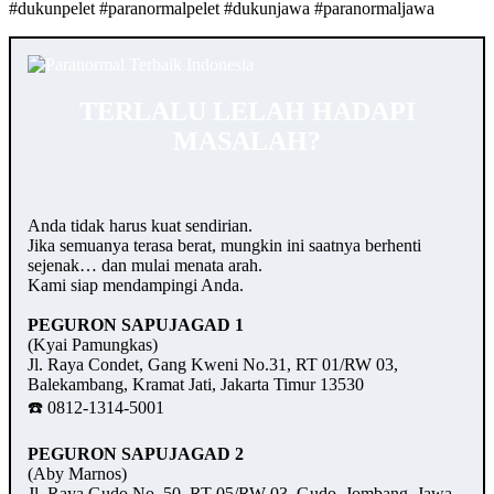
#dukunpelet #paranormalpelet #dukunjawa #paranormaljawa
TERLALU LELAH HADAPI
MASALAH?
Anda tidak harus kuat sendirian.
Jika semuanya terasa berat, mungkin ini saatnya berhenti
sejenak… dan mulai menata arah.
Kami siap mendampingi Anda.
PEGURON SAPUJAGAD 1
(Kyai Pamungkas)
Jl. Raya Condet, Gang Kweni No.31, RT 01/RW 03,
Balekambang, Kramat Jati, Jakarta Timur 13530
☎️ 0812-1314-5001
PEGURON SAPUJAGAD 2
(Aby Marnos)
Jl. Raya Gudo No. 50, RT 05/RW 03, Gudo, Jombang, Jawa