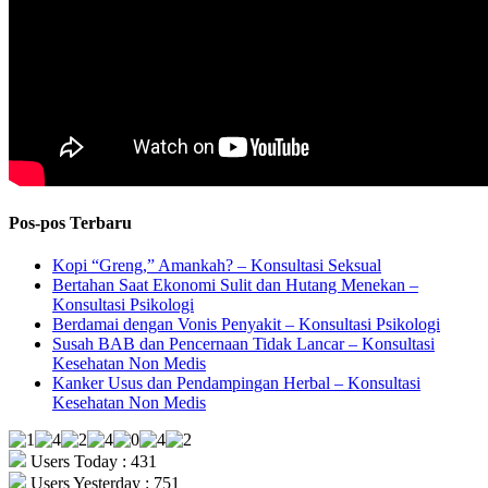
Pos-pos Terbaru
Kopi “Greng,” Amankah? – Konsultasi Seksual
Bertahan Saat Ekonomi Sulit dan Hutang Menekan –
Konsultasi Psikologi
Berdamai dengan Vonis Penyakit – Konsultasi Psikologi
Susah BAB dan Pencernaan Tidak Lancar – Konsultasi
Kesehatan Non Medis
Kanker Usus dan Pendampingan Herbal – Konsultasi
Kesehatan Non Medis
Users Today : 431
Users Yesterday : 751