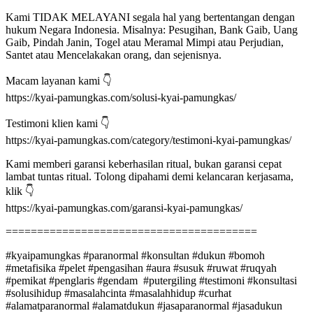
Kami TIDAK MELAYANI segala hal yang bertentangan dengan
hukum Negara Indonesia. Misalnya: Pesugihan, Bank Gaib, Uang
Gaib, Pindah Janin, Togel atau Meramal Mimpi atau Perjudian,
Santet atau Mencelakakan orang, dan sejenisnya.
Macam layanan kami 👇
https://kyai-pamungkas.com/solusi-kyai-pamungkas/
Testimoni klien kami 👇
https://kyai-pamungkas.com/category/testimoni-kyai-pamungkas/
Kami memberi garansi keberhasilan ritual, bukan garansi cepat
lambat tuntas ritual. Tolong dipahami demi kelancaran kerjasama,
klik 👇
https://kyai-pamungkas.com/garansi-kyai-pamungkas/
========================================
#kyaipamungkas #paranormal #konsultan #dukun #bomoh
#metafisika #pelet #pengasihan #aura #susuk #ruwat #ruqyah
#pemikat #penglaris #gendam #putergiling #testimoni #konsultasi
#solusihidup #masalahcinta #masalahhidup #curhat
#alamatparanormal #alamatdukun #jasaparanormal #jasadukun