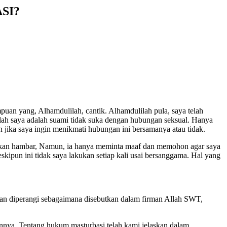
ASI?
puan yang, Alhamdulilah, cantik. Alhamdulilah pula, saya telah
alah saya adalah suami tidak suka dengan hubungan seksual. Hanya
n jika saya ingin menikmati hubungan ini bersamanya atau tidak.
asakan hambar, Namun, ia hanya meminta maaf dan memohon agar saya
kipun ini tidak saya lakukan setiap kali usai bersanggama. Hal yang
 dan diperangi sebagaimana disebutkan dalam firman Allah SWT,
nya. Tentang hukum masturbasi telah kami jelaskan dalam