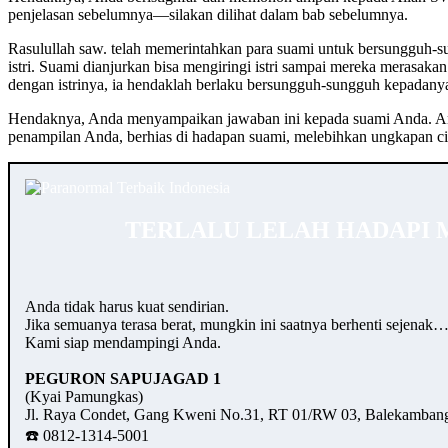
penjelasan sebelumnya—silakan dilihat dalam bab sebelumnya.
Rasulullah saw. telah memerintahkan para suami untuk bersungguh-s
istri. Suami dianjurkan bisa mengiringi istri sampai mereka merasak
dengan istrinya, ia hendaklah berlaku bersungguh-sungguh kepadanya
Hendaknya, Anda menyampaikan jawaban ini kepada suami Anda. Anda
penampilan Anda, berhias di hadapan suami, melebihkan ungkapan ci
TERLALU LELAH HADAPI 
Anda tidak harus kuat sendirian.
Jika semuanya terasa berat, mungkin ini saatnya berhenti sejenak
Kami siap mendampingi Anda.
PEGURON SAPUJAGAD 1
(Kyai Pamungkas)
Jl. Raya Condet, Gang Kweni No.31, RT 01/RW 03, Balekambang,
☎️ 0812-1314-5001