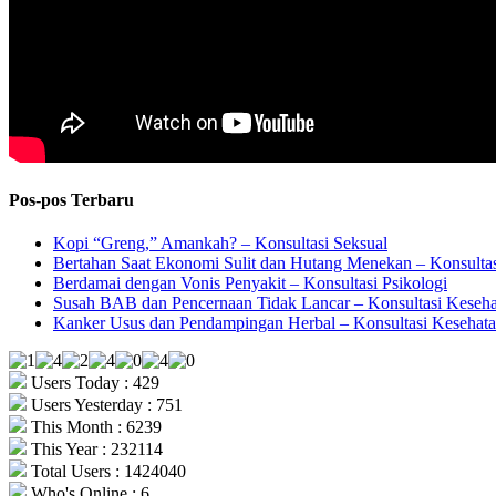
Pos-pos Terbaru
Kopi “Greng,” Amankah? – Konsultasi Seksual
Bertahan Saat Ekonomi Sulit dan Hutang Menekan – Konsultas
Berdamai dengan Vonis Penyakit – Konsultasi Psikologi
Susah BAB dan Pencernaan Tidak Lancar – Konsultasi Keseh
Kanker Usus dan Pendampingan Herbal – Konsultasi Kesehat
Users Today : 429
Users Yesterday : 751
This Month : 6239
This Year : 232114
Total Users : 1424040
Who's Online : 6