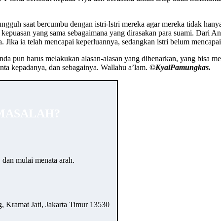
ungguh saat bercumbu dengan istri-lstri mereka agar mereka tidak ha
an kepuasan yang sama sebagaimana yang dirasakan para suami. Dari Ana
. Jika ia telah mencapai keperluannya, sedangkan istri belum mencapa
 pun harus melakukan alasan-alasan yang dibenarkan, yang bisa mem
nta kepadanya, dan sebagainya. Wallahu a’lam.
©️KyaiPamungkas.
MASALAH?
… dan mulai menata arah.
 Kramat Jati, Jakarta Timur 13530