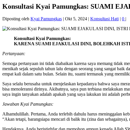
Konsultasi Kyai Pamungkas: SUAMI E
Diposting oleh
Kyai Pamungkas
|
Okt 5, 2024
|
Konsultasi Hati
|
0
|
Konsultasi Kyai Pamungkas:
KARENA SUAMI EJAKULASI DINI, BOLEHKAH IST
Pertanyaan:
Semoga pertanyaan ini tidak diabaikan karena saya memang tidak meng
menikah sejak sepuluh tahun lalu dengan seorang yang sangat baik d
empat kali dalam satu bulan. Selain itu, suami termasuk yang memilik
Saya selalu berusaha untuk menjelaskan kepadanya bahwa saya mera
bisa menoleransi dirinya. Akibatnya, saya pun terbiasa melakukan ma
saya ingin tanyakan adalah apakah yang saya lakukan ini adalah perb
Jawaban Kyai Pamungkas:
Alhamdulillah. Pertama, Anda terlebih dahulu harus meninggalan keb
“Akan tetapi, barangsiapa mencari di balik itu (zina dan sebagainya)
Hendaknya, Anda beristighfar dan memohon ampun kepada Allah SWT 