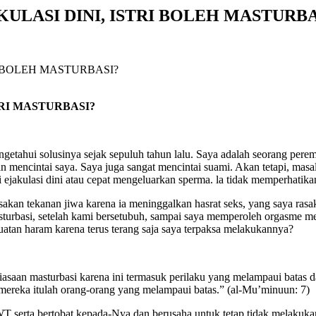
JAKULASI DINI, ISTRI BOLEH MASTURB
RI MASTURBASI?
etahui solusinya sejak sepuluh tahun lalu. Saya adalah seorang perem
an mencintai saya. Saya juga sangat mencintai suami. Akan tetapi, mas
i ejakulasi dini atau cepat mengeluarkan sperma. la tidak memperhatika
sakan tekanan jiwa karena ia meninggalkan hasrat seks, yang saya r
sturbasi, setelah kami bersetubuh, sampai saya memperoleh orgasme mes
uatan haram karena terus terang saja saya terpaksa melakukannya?
iasaan masturbasi karena ini termasuk perilaku yang melampaui batas
, mereka itulah orang-orang yang melampaui batas.” (al-Mu’minuun: 7)
serta bertobat kepada-Nya dan berusaha untuk tetap tidak melakukan