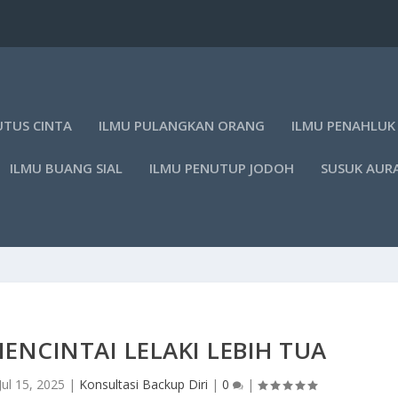
UTUS CINTA
ILMU PULANGKAN ORANG
ILMU PENAHLUK
ILMU BUANG SIAL
ILMU PENUTUP JODOH
SUSUK AUR
ENCINTAI LELAKI LEBIH TUA
Jul 15, 2025
|
Konsultasi Backup Diri
|
0
|