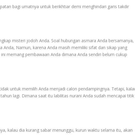
tan bagi umatnya untuk berikhtiar demi menghindari garis takdir
ungkap misteri jodoh Anda. Soal hubungan asmara Anda bersamanya,
a Anda, Namun, karena Anda masih memiliki sifat dan sikap yang
rena ini memang pembawaan Anda dimana Anda sendiri belum cukup
 tidak untuk memilih Anda menjadi calon pendampingnya. Tetapi, kala
ahun lagi. Dimana saat itu labilitas nurani Anda sudah mencapai titik
nya, kalau dia kurang sabar menunggu, kurun waktu selama itu, akan