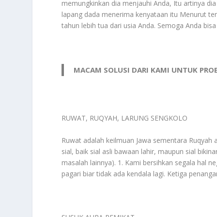
memungkinkan dia menjauhi Anda, Itu artinya dia 
lapang dada menerima kenyataan itu Menurut ter
tahun lebih tua dari usia Anda. Semoga Anda bisa
MACAM SOLUSI DARI KAMI UNTUK PRO
RUWAT, RUQYAH, LARUNG SENGKOLO
Ruwat adalah keilmuan Jawa sementara Ruqyah al
sial, baik sial asli bawaan lahir, maupun sial bi
masalah lainnya). 1. Kami bersihkan segala hal ne
pagari biar tidak ada kendala lagi. Ketiga penang