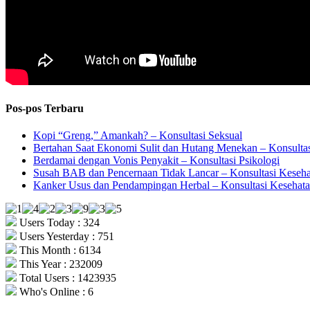
Pos-pos Terbaru
Kopi “Greng,” Amankah? – Konsultasi Seksual
Bertahan Saat Ekonomi Sulit dan Hutang Menekan – Konsultas
Berdamai dengan Vonis Penyakit – Konsultasi Psikologi
Susah BAB dan Pencernaan Tidak Lancar – Konsultasi Keseh
Kanker Usus dan Pendampingan Herbal – Konsultasi Kesehat
Users Today : 324
Users Yesterday : 751
This Month : 6134
This Year : 232009
Total Users : 1423935
Who's Online : 6