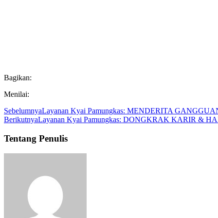
Bagikan:
Menilai:
Sebelumnya
Layanan Kyai Pamungkas: MENDERITA GANGGUA
Berikutnya
Layanan Kyai Pamungkas: DONGKRAK KARIR &
Tentang Penulis