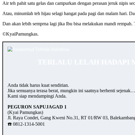
Air teh pahit satu gelas dan campurkan dengan perasan jeruk nipis s
Atau, minumlah teh hijau selagi hangat pada pagi dan malam hari. Dal
Dan akan lebih semprna lagi jika Ibu bisa melakukan mandi rempah. T
©️KyaiPamungkas.
TERLALU LELAH HADAPI 
Anda tidak harus kuat sendirian.
Jika semuanya terasa berat, mungkin ini saatnya berhenti sejenak
Kami siap mendampingi Anda.
PEGURON SAPUJAGAD 1
(Kyai Pamungkas)
Jl. Raya Condet, Gang Kweni No.31, RT 01/RW 03, Balekambang,
☎️ 0812-1314-5001