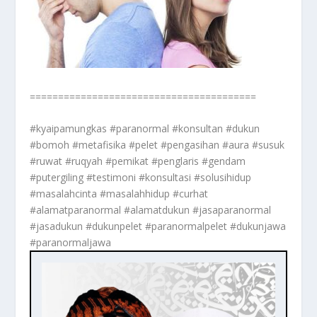
========================================
#kyaipamungkas #paranormal #konsultan #dukun
#bomoh #metafisika #pelet #pengasihan #aura #susuk
#ruwat #ruqyah #pemikat #penglaris #gendam
#putergiling #testimoni #konsultasi #solusihidup
#masalahcinta #masalahhidup #curhat
#alamatparanormal #alamatdukun #jasaparanormal
#jasadukun #dukunpelet #paranormalpelet #dukunjawa
#paranormaljawa