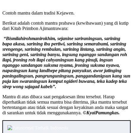
Contoh mantra dalam tradisi Kejawen.
Berikut adalah contoh mantra prabawa (kewibawaan) yang di kutip
dari Kitab Primbon Ajimantrawara:
“Bismilahirohmanirokhim, sejanine sariraningsun, sarining
bapa akasa, sarining ibu pertiwi, sarining semarabumi, sarining
srengenge, sarining rembulan, sarining lintang, sarining angin,
sarining geni, sarining banyu, ingsung nganggo sandangan roh
ilapi, jroning roh ilapi cahyaningsun kang pinuji, ingsun
nganggo sandangan suksma nyama, jroning suksma nyawa,
napasingsun kang landhepe pitung panyukur, awor jatinging
paningalingsun, pangrunguningsun, panggandanigsun kang sun
puja lan swaraningsun kemput ngideri buwana, teka kadep teka
sirep wong sajagad kabeh”.
Mantra di atas dibaca saat pengaksesan ilmu tersebut. Harap
diperhatikan tidak semua mantra bisa diterima, jika mantra tersebut
bertentangan atau tidak sesuai dengan keyakinan anda maka sangat
di sarankan untuk tidak menggunakannya.
©️KyaiPamungkas.