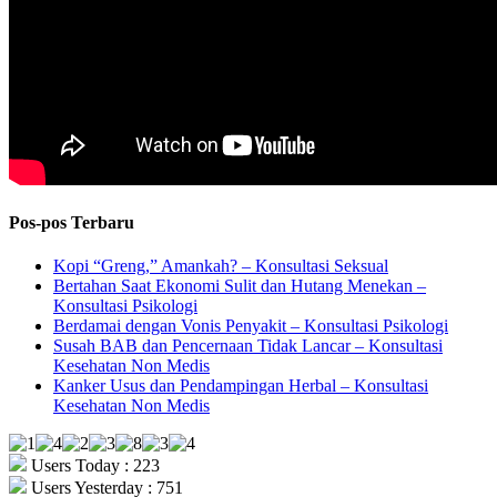
Pos-pos Terbaru
Kopi “Greng,” Amankah? – Konsultasi Seksual
Bertahan Saat Ekonomi Sulit dan Hutang Menekan –
Konsultasi Psikologi
Berdamai dengan Vonis Penyakit – Konsultasi Psikologi
Susah BAB dan Pencernaan Tidak Lancar – Konsultasi
Kesehatan Non Medis
Kanker Usus dan Pendampingan Herbal – Konsultasi
Kesehatan Non Medis
Users Today : 223
Users Yesterday : 751