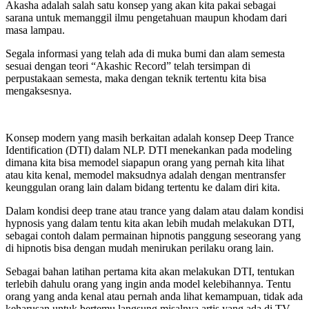
Akasha adalah salah satu konsep yang akan kita pakai sebagai
sarana untuk memanggil ilmu pengetahuan maupun khodam dari
masa lampau.
Segala informasi yang telah ada di muka bumi dan alam semesta
sesuai dengan teori “Akashic Record” telah tersimpan di
perpustakaan semesta, maka dengan teknik tertentu kita bisa
mengaksesnya.
Konsep modern yang masih berkaitan adalah konsep Deep Trance
Identification (DTI) dalam NLP. DTI menekankan pada modeling
dimana kita bisa memodel siapapun orang yang pernah kita lihat
atau kita kenal, memodel maksudnya adalah dengan mentransfer
keunggulan orang lain dalam bidang tertentu ke dalam diri kita.
Dalam kondisi deep trane atau trance yang dalam atau dalam kondisi
hypnosis yang dalam tentu kita akan lebih mudah melakukan DTI,
sebagai contoh dalam permainan hipnotis panggung seseorang yang
di hipnotis bisa dengan mudah menirukan perilaku orang lain.
Sebagai bahan latihan pertama kita akan melakukan DTI, tentukan
terlebih dahulu orang yang ingin anda model kelebihannya. Tentu
orang yang anda kenal atau pernah anda lihat kemampuan, tidak ada
keharusan untuk bertemu langsung misalnya artis yang ada di TV