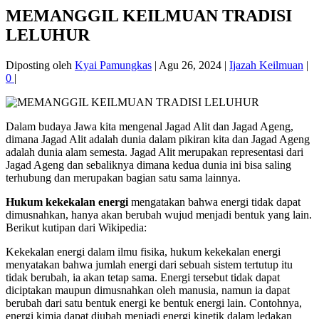
MEMANGGIL KEILMUAN TRADISI
LELUHUR
Diposting oleh
Kyai Pamungkas
|
Agu 26, 2024
|
Ijazah Keilmuan
|
0
|
Dalam budaya Jawa kita mengenal Jagad Alit dan Jagad Ageng,
dimana Jagad Alit adalah dunia dalam pikiran kita dan Jagad Ageng
adalah dunia alam semesta. Jagad Alit merupakan representasi dari
Jagad Ageng dan sebaliknya dimana kedua dunia ini bisa saling
terhubung dan merupakan bagian satu sama lainnya.
Hukum kekekalan energi
mengatakan bahwa energi tidak dapat
dimusnahkan, hanya akan berubah wujud menjadi bentuk yang lain.
Berikut kutipan dari Wikipedia:
Kekekalan energi dalam ilmu fisika, hukum kekekalan energi
menyatakan bahwa jumlah energi dari sebuah sistem tertutup itu
tidak berubah, ia akan tetap sama. Energi tersebut tidak dapat
diciptakan maupun dimusnahkan oleh manusia, namun ia dapat
berubah dari satu bentuk energi ke bentuk energi lain. Contohnya,
energi kimia dapat diubah menjadi energi kinetik dalam ledakan