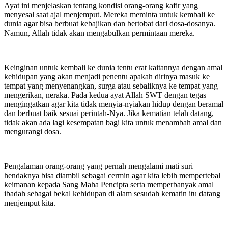
Ayat ini menjelaskan tentang kondisi orang-orang kafir yang
menyesal saat ajal menjemput. Mereka meminta untuk kembali ke
dunia agar bisa berbuat kebajikan dan bertobat dari dosa-dosanya.
Namun, Allah tidak akan mengabulkan permintaan mereka.
Keinginan untuk kembali ke dunia tentu erat kaitannya dengan amal
kehidupan yang akan menjadi penentu apakah dirinya masuk ke
tempat yang menyenangkan, surga atau sebaliknya ke tempat yang
mengerikan, neraka. Pada kedua ayat Allah SWT dengan tegas
mengingatkan agar kita tidak menyia-nyiakan hidup dengan beramal
dan berbuat baik sesuai perintah-Nya. Jika kematian telah datang,
tidak akan ada lagi kesempatan bagi kita untuk menambah amal dan
mengurangi dosa.
Pengalaman orang-orang yang pernah mengalami mati suri
hendaknya bisa diambil sebagai cermin agar kita lebih mempertebal
keimanan kepada Sang Maha Pencipta serta memperbanyak amal
ibadah sebagai bekal kehidupan di alam sesudah kematin itu datang
menjemput kita.