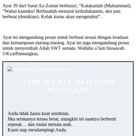
Ayat 39 dari Surat Az-Zumar berbunyi, “Katakanlah (Muhammad),
“Wahai kaumku! Berbuatlah menurut kedudukanmu, aku pun
berbuat (demikian). Kelak kamu akan mengetahui”.
Ayat ini mengandung pesan untuk berbuat sesuai dengan keadaan
dan kemampuan masing-masing. Ayat ini juga mengandung pesan
untuk menyembah Allah SWT semata. Wallahu a’lam bissawab.
©️KyaiPamungkas.
TERLALU LELAH HADAPI
MASALAH?
Anda tidak harus kuat sendirian.
Jika semuanya terasa berat, mungkin ini saatnya berhenti
sejenak… dan mulai menata arah.
Kami siap mendampingi Anda.