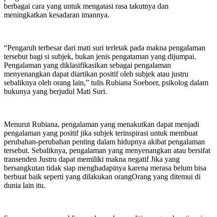
berbagai cara yang untuk mengatasi rasa takutnya dan
meningkatkan kesadaran imannya.
“Pengaruh terbesar dari mati suri terletak pada makna pengalaman
tersebut bagi si subjek, bukan jenis pengataman yang dijumpai.
Pengalaman yang diklasifikasikan sebagai pengalaman
menyenangkan dapat diartikan positif oleh subjek atau justru
sebaliknya oleh orang lain,” tulis Rubiana Soeboer, psikolog dalam
bukunya yang berjudul Mati Suri.
Menurut Rubiana, pengalaman yang menakutkan dapat menjadi
pengalaman yang positif jika subjek terinspirasi untuk membuat
perubahan-perubahan penting dalam hidupnya akibat pengalaman
tersebut. Sebaliknya, pengalaman yang menyenangkan atau bersifat
transenden Justru dapat memiliki makna negatif Jika yang
bersangkutan tidak siap menghadapinya karena merasa belum bisa
berbuat baik seperti yang dilakukan orangOrang yang ditemui di
dunia lain itu.