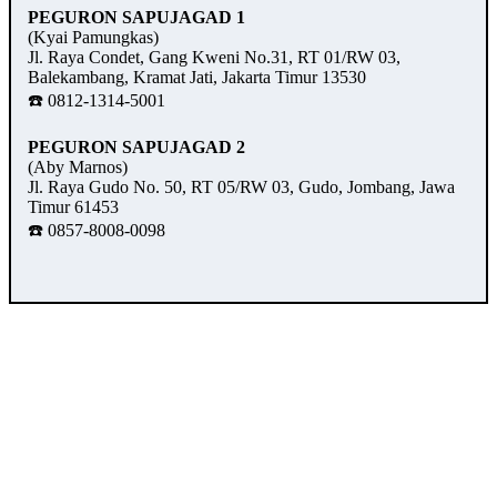
PEGURON SAPUJAGAD 1
(Kyai Pamungkas)
Jl. Raya Condet, Gang Kweni No.31, RT 01/RW 03,
Balekambang, Kramat Jati, Jakarta Timur 13530
☎️ 0812-1314-5001
PEGURON SAPUJAGAD 2
(Aby Marnos)
Jl. Raya Gudo No. 50, RT 05/RW 03, Gudo, Jombang, Jawa
Timur 61453
☎️ 0857-8008-0098