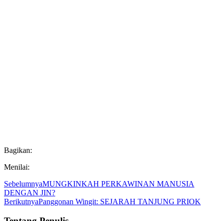
Bagikan:
Menilai:
Sebelumnya
MUNGKINKAH PERKAWINAN MANUSIA
DENGAN JIN?
Berikutnya
Panggonan Wingit: SEJARAH TANJUNG PRIOK
Tentang Penulis