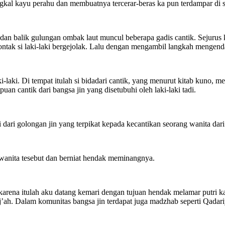
kal kayu perahu dan membuatnya tercerar-beras ka pun terdampar di s
hat dan balik gulungan ombak laut muncul beberapa gadis cantik. Sejuru
ntak si laki-laki bergejolak. Lalu dengan mengambil langkah mengenda
ki-laki. Di tempat itulah si bidadari cantik, yang menurut kitab kuno, m
an cantik dari bangsa jin yang disetubuhi oleh laki-laki tadi.
ki dari golongan jin yang terpikat kepada kecantikan seorang wanita dar
 wanita tesebut dan berniat hendak meminangnya.
na itulah aku datang kemari dengan tujuan hendak melamar putri kalia
j’ah. Dalam komunitas bangsa jin terdapat juga madzhab seperti Qadari