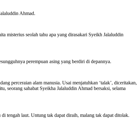
Jalaluddin Ahmad.
ta misterius seolah tahu apa yang dirasakari Syeikh Jalaluddin
esungguhnya perempuan asing yang berdiri di depannya.
dang perceraian alam manusia. Usai menjatuhkan ‘talak’, diceritakan,
tu, seorang sahabat Syeikha Jalaluddin Ahmad bersaksi, selama
i tengah laut. Untung tak dapat diraih, malang tak dapat ditolak.