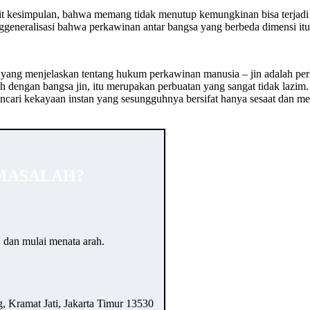
edikit kesimpulan, bahwa memang tidak menutup kemungkinan bisa terjad
enggeneralisasi bahwa perkawinan antar bangsa yang berbeda dimensi 
ang menjelaskan tentang hukum perkawinan manusia – jin adalah perk
 dengan bangsa jin, itu merupakan perbuatan yang sangat tidak lazim. 
encari kekayaan instan yang sesungguhnya bersifat hanya sesaat dan 
MASALAH?
… dan mulai menata arah.
 Kramat Jati, Jakarta Timur 13530