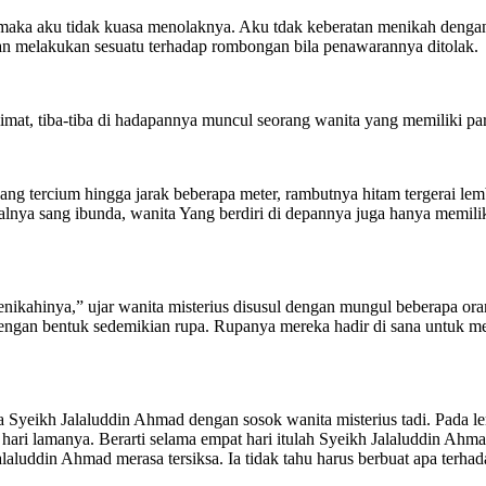
aka aku tidak kuasa menolaknya. Aku tdak keberatan menikah dengan 
akan melakukan sesuatu terhadap rombongan bila penawarannya ditolak.
mat, tiba-tiba di hadapannya muncul seorang wanita yang memiliki para
g tercium hingga jarak beberapa meter, rambutnya hitam tergerai lemb
lnya sang ibunda, wanita Yang berdiri di depannya juga hanya memilik
enikahinya,” ujar wanita misterius disusul dengan mungul beberapa ora
dengan bentuk sedemikian rupa. Rupanya mereka hadir di sana untuk me
ra Syeikh Jalaluddin Ahmad dengan sosok wanita misterius tadi. Pada 
ari lamanya. Berarti selama empat hari itulah Syeikh Jalaluddin Ahm
laluddin Ahmad merasa tersiksa. Ia tidak tahu harus berbuat apa terhada