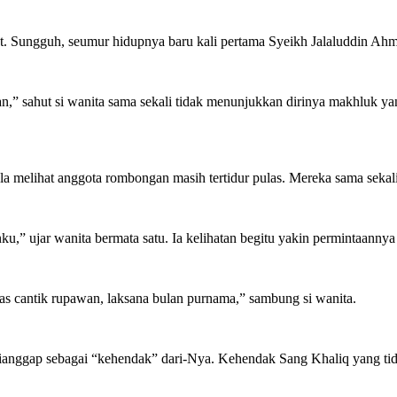
. Sungguh, seumur hidupnya baru kali pertama Syeikh Jalaluddin Ahmad
an,” sahut si wanita sama sekali tidak menunjukkan dirinya makhluk
a melihat anggota rombongan masih tertidur pulas. Mereka sama sekal
 ujar wanita bermata satu. Ia kelihatan begitu yakin permintaannya t
ras cantik rupawan, laksana bulan purnama,” sambung si wanita.
ianggap sebagai “kehendak” dari-Nya. Kehendak Sang Khaliq yang tida