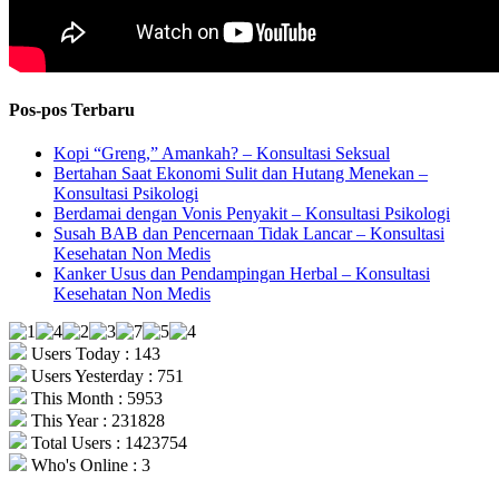
Pos-pos Terbaru
Kopi “Greng,” Amankah? – Konsultasi Seksual
Bertahan Saat Ekonomi Sulit dan Hutang Menekan –
Konsultasi Psikologi
Berdamai dengan Vonis Penyakit – Konsultasi Psikologi
Susah BAB dan Pencernaan Tidak Lancar – Konsultasi
Kesehatan Non Medis
Kanker Usus dan Pendampingan Herbal – Konsultasi
Kesehatan Non Medis
Users Today : 143
Users Yesterday : 751
This Month : 5953
This Year : 231828
Total Users : 1423754
Who's Online : 3