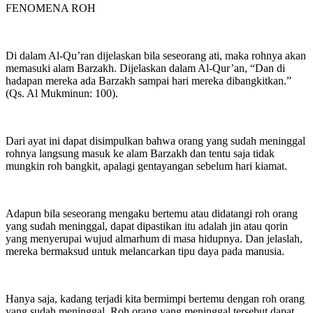
FENOMENA ROH
Di dalam Al-Qu’ran dijelaskan bila seseorang ati, maka rohnya akan
memasuki alam Barzakh. Dijelaskan dalam Al-Qur’an, “Dan di
hadapan mereka ada Barzakh sampai hari mereka dibangkitkan.”
(Qs. Al Mukminun: 100).
Dari ayat ini dapat disimpulkan bahwa orang yang sudah meninggal
rohnya langsung masuk ke alam Barzakh dan tentu saja tidak
mungkin roh bangkit, apalagi gentayangan sebelum hari kiamat.
Adapun bila seseorang mengaku bertemu atau didatangi roh orang
yang sudah meninggal, dapat dipastikan itu adalah jin atau qorin
yang menyerupai wujud almarhum di masa hidupnya. Dan jelaslah,
mereka bermaksud untuk melancarkan tipu daya pada manusia.
Hanya saja, kadang terjadi kita bermimpi bertemu dengan roh orang
yang sudah meninggal. Roh orang yang meninggal tersebut dapat