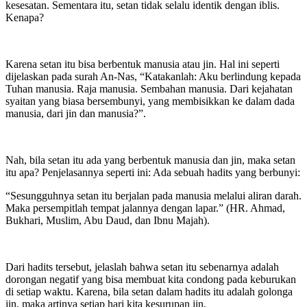
kesesatan. Sementara itu, setan tidak selalu identik dengan iblis.
Kenapa?
Karena setan itu bisa berbentuk manusia atau jin. Hal ini seperti
dijelaskan pada surah An-Nas, “Katakanlah: Aku berlindung kepada
Tuhan manusia. Raja manusia. Sembahan manusia. Dari kejahatan
syaitan yang biasa bersembunyi, yang membisikkan ke dalam dada
manusia, dari jin dan manusia?”.
Nah, bila setan itu ada yang berbentuk manusia dan jin, maka setan
itu apa? Penjelasannya seperti ini: Ada sebuah hadits yang berbunyi:
“Sesungguhnya setan itu berjalan pada manusia melalui aliran darah.
Maka persempitlah tempat jalannya dengan lapar.” (HR. Ahmad,
Bukhari, Muslim, Abu Daud, dan Ibnu Majah).
Dari hadits tersebut, jelaslah bahwa setan itu sebenarnya adalah
dorongan negatif yang bisa membuat kita condong pada keburukan
di setiap waktu. Karena, bila setan dalam hadits itu adalah golonga
jin, maka artinya setiap hari kita kesurupan jin.