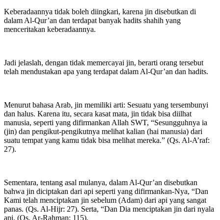
Keberadaannya tidak boleh diingkari, karena jin disebutkan di
dalam Al-Qur’an dan terdapat banyak hadits shahih yang
menceritakan keberadaannya.
Jadi jelaslah, dengan tidak memercayai jin, berarti orang tersebut
telah mendustakan apa yang terdapat dalam Al-Qur’an dan hadits.
Menurut bahasa Arab, jin memiliki arti: Sesuatu yang tersembunyi
dan halus. Karena itu, secara kasat mata, jin tidak bisa diilhat
manusia, seperti yang difirmankan Allah SWT, “Sesungguhnya ia
(jin) dan pengikut-pengikutnya melihat kalian (hai manusia) dari
suatu tempat yang kamu tidak bisa melihat mereka.” (Qs. Al-A’raf:
27).
Sementara, tentang asal mulanya, dalam Al-Qur’an disebutkan
bahwa jin diciptakan dari api seperti yang difirmankan-Nya, “Dan
Kami telah menciptakan jin sebelum (Adam) dari api yang sangat
panas. (Qs. Al-Hijr: 27). Serta, “Dan Dia menciptakan jin dari nyala
api. (Qs. Ar-Rahman: 115).