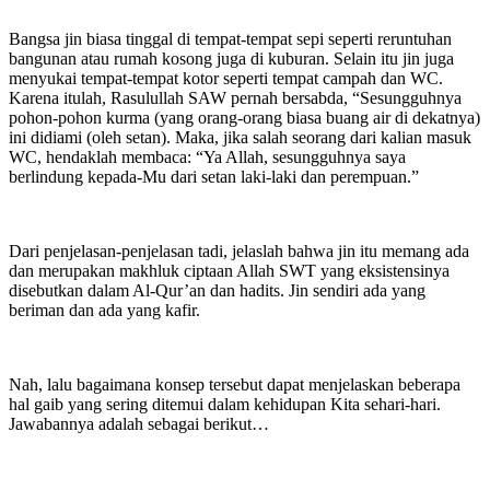
Bangsa jin biasa tinggal di tempat-tempat sepi seperti reruntuhan
bangunan atau rumah kosong juga di kuburan. Selain itu jin juga
menyukai tempat-tempat kotor seperti tempat campah dan WC.
Karena itulah, Rasulullah SAW pernah bersabda, “Sesungguhnya
pohon-pohon kurma (yang orang-orang biasa buang air di dekatnya)
ini didiami (oleh setan). Maka, jika salah seorang dari kalian masuk
WC, hendaklah membaca: “Ya Allah, sesungguhnya saya
berlindung kepada-Mu dari setan laki-laki dan perempuan.”
Dari penjelasan-penjelasan tadi, jelaslah bahwa jin itu memang ada
dan merupakan makhluk ciptaan Allah SWT yang eksistensinya
disebutkan dalam Al-Qur’an dan hadits. Jin sendiri ada yang
beriman dan ada yang kafir.
Nah, lalu bagaimana konsep tersebut dapat menjelaskan beberapa
hal gaib yang sering ditemui dalam kehidupan Kita sehari-hari.
Jawabannya adalah sebagai berikut…