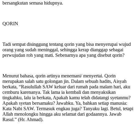
bersangkutan semasa hidupnya.
QORIN
Tadi sempat disinggung tentang qorin yang bisa menyerupai wujud
orang yang sudah meninggal, sehingga kerap dianggap sebagai
perwujudan roh yang mati. Sebenarnya apa yang disebut qorin?
Menurut bahasa, qorin artinya menemani/ menyertai. Qorin
merupakan salah satu golongan jin. Dalam sebuah hadits, Aisyah
berkata, “Rasulullah SAW keluar dari rumah pada malam hari, aku
cemburu karenanya. Tak lama ia kembali dan menyaksikan
tingkahku, lalu ia berkata, Apakah kamu telah didatangi syetanmu?
Apakah syetan bersamaku? Jawabku. Ya, bahkan setiap manusia:
Kata Nabi SAW. Termasuk engkau juga? Tanyaku lagi. Betul, tetapi
Allah menolongku hingga aku selamat dari godaannya. Jawab
Rasul.” (Hr. Ahmad).