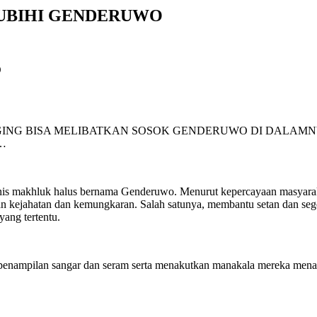
SETUBIHI GENDERUWO
NG BISA MELIBATKAN SOSOK GENDERUWO DI DALAMNYA
…
s makhluk halus bernama Genderuwo. Menurut kepercayaan masyaraka
ukan kejahatan dan kemungkaran. Salah satunya, membantu setan dan s
ang tertentu.
penampilan sangar dan seram serta menakutkan manakala mereka mena