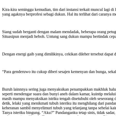
Kira-kira seminggu kemudian, tim dari instansi terkait muncul lag
yang agaknya berprofesi sebagi dukun. Hal itu terlihat dari carany
Siang sudah berganti dengan malam mendadak, beberapa orang petugas
Situasipun menjadi heboh. Untung sang dukun mampu bertindak cepa
Dengan energi gaib yang dimilikinya, cekikan dileher tersebut dap
“Para genderuwo itu cukup diberi sesajen kemenyan dan bunga, seka
Buruh lainnnya sering juga menyaksikan penampakkan makhluk halus t
seperti mendengar suara dan bunyi aneh dalam kamar, kuintip melal
masih mampu menyaksikan istriku tengah disetubuhi oleh seseorang d
detik, lelaki yang menikmati tubuh isteriku itu menghilang dari pand
keheranan sambil menyelimuri tubuh yang telanjang tanpa sehelai k
Tanya isteriku bingung. “Aku?” Pandanganku tetap sinis, tidak sadar