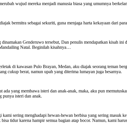
erubah wujud mereka menjadi manusia biasa yang umumnya berkelamin
ak bermitra sebagai sekuriti, guna menjaga harta kekayaan dari para
ng dinamakan Genderuwo tersebut, Dan penulis mendapatkan kisah ini d
n Mandailing Natal. Beginilah kisahnya…
erletak di kawasan Pulo Brayan, Medan, aku diajak seorang teman be
mang cukup berat, namun upah yang diterima lumayan juga besarnya.
lihat ada yang membawa isteri dan anak-anak, maka, aku pun memutus
 punya isteri dan anak.
 kami sering menghadapi hewan-hewan berbisa yang sering masuk ke ba
dak bisa tidur karena hampir semua bagian atap bocor. Namun, kami ha