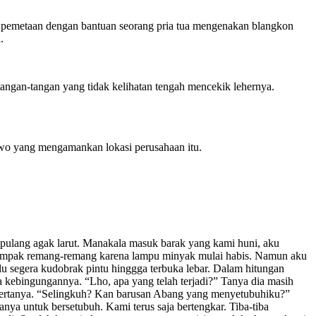
an pemetaan dengan bantuan seorang pria tua mengenakan blangkon
.
angan-tangan yang tidak kelihatan tengah mencekik lehernya.
uwo yang mengamankan lokasi perusahaan itu.
 pulang agak larut. Manakala masuk barak yang kami huni, aku
r tampak remang-remang karena lampu minyak mulai habis. Namun aku
u segera kudobrak pintu hinggga terbuka lebar. Dalam hitungan
na kebingungannya. “Lho, apa yang telah terjadi?” Tanya dia masih
k bertanya. “Selingkuh? Kan barusan Abang yang menyetubuhiku?”
nya untuk bersetubuh. Kami terus saja bertengkar. Tiba-tiba