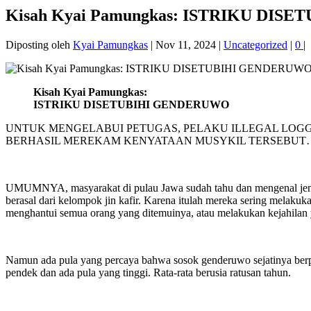
Kisah Kyai Pamungkas: ISTRIKU DI
Diposting oleh
Kyai Pamungkas
|
Nov 11, 2024
|
Uncategorized
|
0
|
Kisah Kyai Pamungkas:
ISTRIKU DISETUBIHI GENDERUWO
UNTUK MENGELABUI PETUGAS, PELAKU ILLEGAL LOGGI
BERHASIL MEREKAM KENYATAAN MUSYKIL TERSEBUT
UMUMNYA, masyarakat di pulau Jawa sudah tahu dan mengenal jeni
berasal dari kelompok jin kafir. Karena itulah mereka sering melak
menghantui semua orang yang ditemuinya, atau melakukan kejahilan y
Namun ada pula yang percaya bahwa sosok genderuwo sejatinya ber
pendek dan ada pula yang tinggi. Rata-rata berusia ratusan tahun.