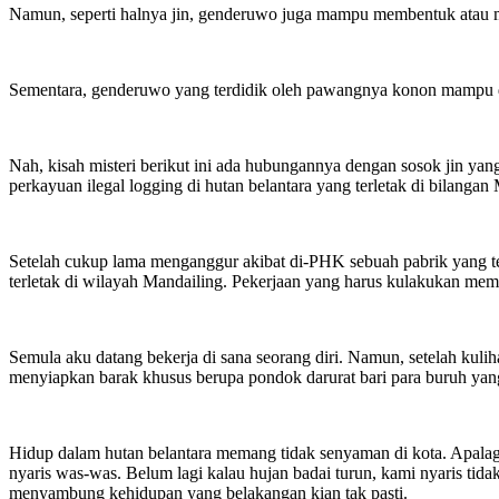
Namun, seperti halnya jin, genderuwo juga mampu membentuk atau m
Sementara, genderuwo yang terdidik oleh pawangnya konon mampu diaj
Nah, kisah misteri berikut ini ada hubungannya dengan sosok jin ya
perkayuan ilegal logging di hutan belantara yang terletak di bilanga
Setelah cukup lama menganggur akibat di-PHK sebuah pabrik yang t
terletak di wilayah Mandailing. Pekerjaan yang harus kulakukan me
Semula aku datang bekerja di sana seorang diri. Namun, setelah ku
menyiapkan barak khusus berupa pondok darurat bari para buruh yang
Hidup dalam hutan belantara memang tidak senyaman di kota. Apalagi
nyaris was-was. Belum lagi kalau hujan badai turun, kami nyaris ti
menyambung kehidupan yang belakangan kian tak pasti.