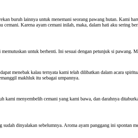
rekan buruh lainnya untuk menemani seorang pawang hutan. Kami harus
u cemani. Karena ayam cemani inilah, maka, dalam hati aku sering b
i memutuskan untuk berhenti. Ini sesuai dengan petunjuk si pawang. 
i dapat menebak kalau ternyata kami telah dilibatkan dalam acara spir
manggil makhluk itu sebagai umpannya.
uh kami menyembelih cemani yang kami bawa, dan darahnya ditaburkan 
ng sudah dinyalakan sebelumnya. Aroma ayam panggang ini spontan m