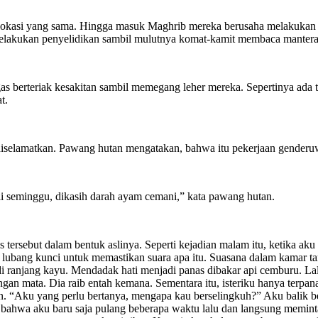
i di lokasi yang sama. Hingga masuk Maghrib mereka berusaha melakuk
a melakukan penyelidikan sambil mulutnya komat-kamit membaca mantera
 berteriak kesakitan sambil memegang leher mereka. Sepertinya ada t
t.
at diselamatkan. Pawang hutan mengatakan, bahwa itu pekerjaan gender
li seminggu, dikasih darah ayam cemani,” kata pawang hutan.
ersebut dalam bentuk aslinya. Seperti kejadian malam itu, ketika aku
ui lubang kunci untuk memastikan suara apa itu. Suasana dalam kama
i ranjang kayu. Mendadak hati menjadi panas dibakar api cemburu. Lal
angan mata. Dia raib entah kemana. Sementara itu, isteriku hanya terpa
ain. “Aku yang perlu bertanya, mengapa kau berselingkuh?” Aku bali
, bahwa aku baru saja pulang beberapa waktu lalu dan langsung meminta