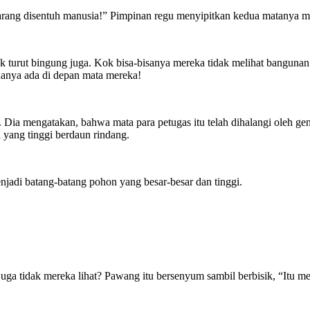
g jarang disentuh manusia!” Pimpinan regu menyipitkan kedua matanya 
arak turut bingung juga. Kok bisa-bisanya mereka tidak melihat banguna
muanya ada di depan mata mereka!
 Dia mengatakan, bahwa mata para petugas itu telah dihalangi oleh ge
 yang tinggi berdaun rindang.
di batang-batang pohon yang besar-besar dan tinggi.
a tidak mereka lihat? Pawang itu bersenyum sambil berbisik, “Itu merup