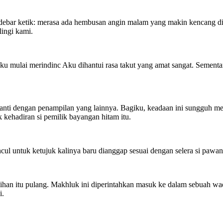
ebar ketik: merasa ada hembusan angin malam yang makin kencang diir
ingi kami.
kku mulai merindinc Aku dihantui rasa takut yang amat sangat. Semen
iganti dengan penampilan yang lainnya. Bagiku, keadaan ini sungguh 
kehadiran si pemilik bayangan hitam itu.
 untuk ketujuk kalinya baru dianggap sesuai dengan selera si pawan
lihan itu pulang. Makhluk ini diperintahkan masuk ke dalam sebuah wa
i.