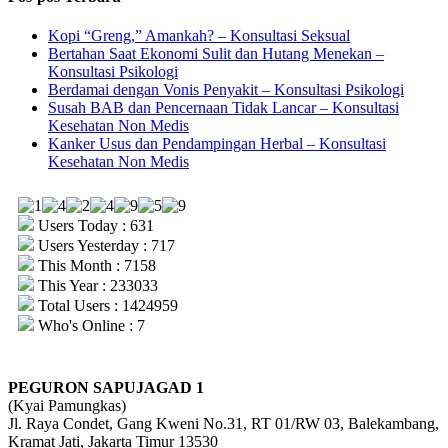
Kopi “Greng,” Amankah? – Konsultasi Seksual
Bertahan Saat Ekonomi Sulit dan Hutang Menekan –
Konsultasi Psikologi
Berdamai dengan Vonis Penyakit – Konsultasi Psikologi
Susah BAB dan Pencernaan Tidak Lancar – Konsultasi
Kesehatan Non Medis
Kanker Usus dan Pendampingan Herbal – Konsultasi
Kesehatan Non Medis
Users Today : 631
Users Yesterday : 717
This Month : 7158
This Year : 233033
Total Users : 1424959
Who's Online : 7
PEGURON SAPUJAGAD 1
(Kyai Pamungkas)
Jl. Raya Condet, Gang Kweni No.31, RT 01/RW 03, Balekambang,
Kramat Jati, Jakarta Timur 13530