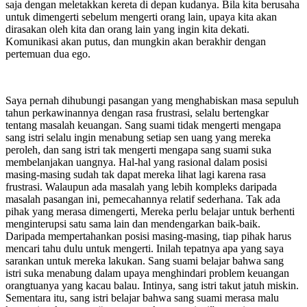
saja dengan meletakkan kereta di depan kudanya. Bila kita berusaha
untuk dimengerti sebelum mengerti orang lain, upaya kita akan
dirasakan oleh kita dan orang lain yang ingin kita dekati.
Komunikasi akan putus, dan mungkin akan berakhir dengan
pertemuan dua ego.
Saya pernah dihubungi pasangan yang menghabiskan masa sepuluh
tahun perkawinannya dengan rasa frustrasi, selalu bertengkar
tentang masalah keuangan. Sang suami tidak mengerti mengapa
sang istri selalu ingin menabung setiap sen uang yang mereka
peroleh, dan sang istri tak mengerti mengapa sang suami suka
membelanjakan uangnya. Hal-hal yang rasional dalam posisi
masing-masing sudah tak dapat mereka lihat lagi karena rasa
frustrasi. Walaupun ada masalah yang lebih kompleks daripada
masalah pasangan ini, pemecahannya relatif sederhana. Tak ada
pihak yang merasa dimengerti, Mereka perlu belajar untuk berhenti
menginterupsi satu sama lain dan mendengarkan baik-baik.
Daripada mempertahankan posisi masing-masing, tiap pihak harus
mencari tahu dulu untuk mengerti. Inilah tepatnya apa yang saya
sarankan untuk mereka lakukan. Sang suami belajar bahwa sang
istri suka menabung dalam upaya menghindari problem keuangan
orangtuanya yang kacau balau. Intinya, sang istri takut jatuh miskin.
Sementara itu, sang istri belajar bahwa sang suami merasa malu