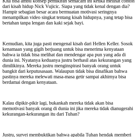
Kita bisa ambil konsep pemikiran semacam ini ketika melihat contoh
dari kisah hidup Nick Vujicic. Siapa yang tidak kenal dengan dia?
Hampir sebagian besar acara bermuatan motivasi seringnya
menampilkan video singkat tentang kisah hidupnya, yang tetap bisa
bertahan tanpa lengan dan kaki sejak bayi.
Kemudian, kita juga pasti mengenal kisah dari Hellen Keller. Sosok
kenamaan yang gigih berjuang untuk bisa menerima kenyataan
bahwa ia tidak bisa melihat dan mendengar apa pun yang ada di
dunia ini. Nyatanya keduanya justru berhasil atas kekurangan yang
dimilikinya. Mereka justru menginspirasi banyak orang untuk
bangkit dari keputusasaan. Walaupun tidak bisa dinafikan bahwa
pastinya mereka melewati masa-masa getir sampai akhirnya bisa
berdamai dengan kenyataan.
Kalau dipikir-pikir lagi, bukankah mereka tidak akan bisa
memotivasi banyak orang di dunia ini jika mereka tidak dianugerahi
kekurangan-kekurangan itu dari Tuhan?
Justru, survei membuktikan bahwa apabila Tuhan hendak memberi