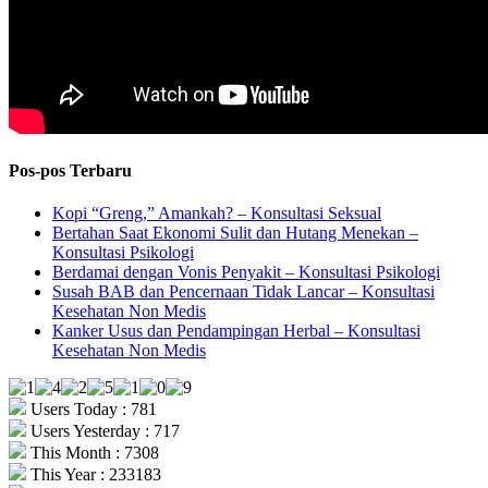
Pos-pos Terbaru
Kopi “Greng,” Amankah? – Konsultasi Seksual
Bertahan Saat Ekonomi Sulit dan Hutang Menekan –
Konsultasi Psikologi
Berdamai dengan Vonis Penyakit – Konsultasi Psikologi
Susah BAB dan Pencernaan Tidak Lancar – Konsultasi
Kesehatan Non Medis
Kanker Usus dan Pendampingan Herbal – Konsultasi
Kesehatan Non Medis
Users Today : 781
Users Yesterday : 717
This Month : 7308
This Year : 233183