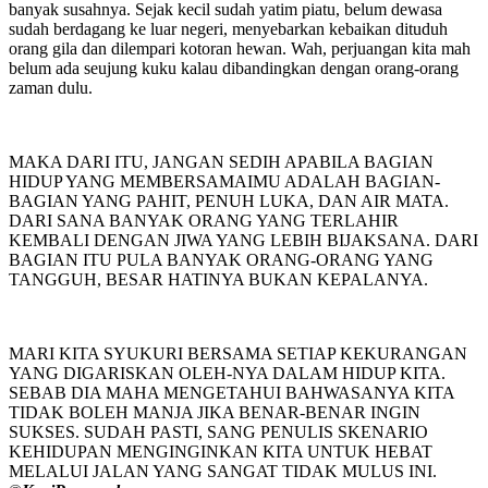
banyak susahnya. Sejak kecil sudah yatim piatu, belum dewasa
sudah berdagang ke luar negeri, menyebarkan kebaikan dituduh
orang gila dan dilempari kotoran hewan. Wah, perjuangan kita mah
belum ada seujung kuku kalau dibandingkan dengan orang-orang
zaman dulu.
MAKA DARI ITU, JANGAN SEDIH APABILA BAGIAN
HIDUP YANG MEMBERSAMAIMU ADALAH BAGIAN-
BAGIAN YANG PAHIT, PENUH LUKA, DAN AIR MATA.
DARI SANA BANYAK ORANG YANG TERLAHIR
KEMBALI DENGAN JIWA YANG LEBIH BIJAKSANA. DARI
BAGIAN ITU PULA BANYAK ORANG-ORANG YANG
TANGGUH, BESAR HATINYA BUKAN KEPALANYA.
MARI KITA SYUKURI BERSAMA SETIAP KEKURANGAN
YANG DIGARISKAN OLEH-NYA DALAM HIDUP KITA.
SEBAB DIA MAHA MENGETAHUI BAHWASANYA KITA
TIDAK BOLEH MANJA JIKA BENAR-BENAR INGIN
SUKSES. SUDAH PASTI, SANG PENULIS SKENARIO
KEHIDUPAN MENGINGINKAN KITA UNTUK HEBAT
MELALUI JALAN YANG SANGAT TIDAK MULUS INI.