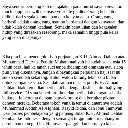
Saya sendiri berulang kali mengatakan pada murid saya bahwa too
much happiness will decrease your life guality. Orang hebat tidak
dididik dari segala kemudahan dan kenyamanan. Orang yang
berhasil adalah orang yang mampu berdamai dengan kenyataan dan
tidak kalah dengan keadaan. Semakin berat ujian dan kegagalan
hidup yang dirasakan seseorang, maka semakin tinggi pula kelas
yang telah dicapainya.
Kita pun bisa menengok kisah perjuangan K.H. Ahmad Dahlan atau
Muhammad Darwis. Pendiri Muhammadiyah ini sudah sejak usia 15
tahun pergi haji ke tanah suci tanpa didampingi orangtua atau siapa
pun yang dikenalnya. Jangan dibayangkan perjalanan haji saat itu
sudah semudah sekarang. Butuh waktu kurang lebih satu bulan
untuk sampai ke sana. Sesudah sampai di sana pun K.H. Ahmad
Dahlan tidak kemudian berleha-leha dengan fasilitas biro haji yang
full service. Di sana ia berburu ilmu dan beribadah dengan sebaik-
baiknya. Ia bertemu dengan banyak orang dan bertukar pikiran
dengan mereka. Beberapa tokoh yang ia temui di antaranya adalah
Muhammad Abduh Al-Afghani, Rasyid Ridha, dan Ibnu Taimiyah.
Dari proses pembelajaran yang panjang itulah K.H. Ahmad Dahlan
kembali ke Indonesia dengan semangat tinggi untuk membangun
perubahan di negeri ini. Hatinya terpanggil dan berupaya keras