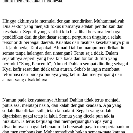
untuk memerdekakan Indonesia.
Hingga akhirnya ia memulai dengan mendirikan Muhammadiyah.
Dua sektor yang menjadi fokus utamanya adalah pendidikan dan
kesehatan. Seperti yang saat ini kita bisa lihat bersama lembaga
pendidikan dari tingkat dasar sampai perguruan tingginya selalu
tersohor di berbagai daerah. Kualitas dari fasilitas kesehatannya pun
tak jauh beda, Tapi apakah Ahmad Dahlan mampu mendirikan itu
semua tanpa halangan dan rintangan? Tentu saja tidak. Dalam
sejarahnya seperti yang bisa kita baca dan tonton di film yang
berjudul “Sang Pencerah”, Ahmad Dahlan sempat dituding sebagai
Kyai kafir sesat dan tidak tahu aturan. Sebab ia ingin membuat
reformasi dari budaya-budaya yang keliru dan menyimpang dari
ajaran yang diyakininya.
Namun pada kenyataannya Ahmad Dahlan tidak terus menjadi
putus asa, meratapi nasib, dan kalah dengan keadaan. Apa yang
sudah ditakdirkan sulit, tetap ia hadapi. Segala yang sudah
digariskan gagal tetap ia lalui. Semua yang dicela pun tak ia
hiraukan. Ia terus berjuang dan memperjuangkan apa yang
diyakininya sebagai kebenaran. Ia bersusah payah mempertahankan
dan mengembangkan Muhammadiyah bukan semata-mata karena