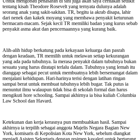
Untuk mengobati penasaran di sini juga akan saya ceritakan sedikit
tentang kisah Theodore Rosevelt yang ternyata dulunya adalah
seorang anak yang sakit-sakitan. TR, begitu ia akrab disapa, lahir
dari nenek dan kakek moyang yang membawa penyakit keturunan
bermacam-macam. Sejak kecil TR memiliki badan yang kurus sebab
penyakit asma akut dan pencernaannya yang kurang baik.
Alih-alih hidup berkatung pada kekayaan keluarga dan pasrah
dengan keadaan, TR memilih untuk melawan setiap kekurangan
yang ada pada tubuhnya. Ia merasa penyakit dalam tubuhnya bukan
sesuatu yang harus diratapi terlalu dalam. Tubuhnya yang lemah itu
dianggap sebagai pecut untuk membuatnya lebih bersemangat dalam
menjalani kehidupan. Hari-harinya terisi dengan latihan ringan
sampai berat untuk membuat tubuhnya lebih bugar. Tak putus ia
menuntut ilmu walaupun tidak bisa di sekolah formal dan harus
mengikuti hore schooling. Sampai akhirnya ia bisa kuliah Columbia
Law School dan Havard.
Ketekunan dan kerja kerasnya pun membuahkan hasil. Sampai
akhirnya ia terpilih sebagai anggota Majelis Negara Bagian New
York, komisaris di Kepolisian Kota New York, sebelum diangkat
menjadi Asisten Sekretaris dengan resimen kavaleri untuk bertarung