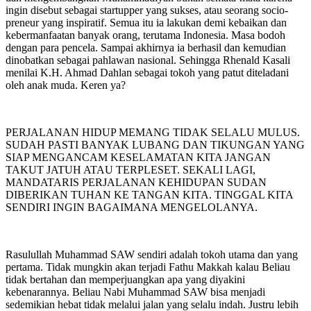
ingin disebut sebagai startupper yang sukses, atau seorang socio-
preneur yang inspiratif. Semua itu ia lakukan demi kebaikan dan
kebermanfaatan banyak orang, terutama Indonesia. Masa bodoh
dengan para pencela. Sampai akhirnya ia berhasil dan kemudian
dinobatkan sebagai pahlawan nasional. Sehingga Rhenald Kasali
menilai K.H. Ahmad Dahlan sebagai tokoh yang patut diteladani
oleh anak muda. Keren ya?
PERJALANAN HIDUP MEMANG TIDAK SELALU MULUS.
SUDAH PASTI BANYAK LUBANG DAN TIKUNGAN YANG
SIAP MENGANCAM KESELAMATAN KITA JANGAN
TAKUT JATUH ATAU TERPLESET. SEKALI LAGI,
MANDATARIS PERJALANAN KEHIDUPAN SUDAN
DIBERIKAN TUHAN KE TANGAN KITA. TINGGAL KITA
SENDIRI INGIN BAGAIMANA MENGELOLANYA.
Rasulullah Muhammad SAW sendiri adalah tokoh utama dan yang
pertama. Tidak mungkin akan terjadi Fathu Makkah kalau Beliau
tidak bertahan dan memperjuangkan apa yang diyakini
kebenarannya. Beliau Nabi Muhammad SAW bisa menjadi
sedemikian hebat tidak melalui jalan yang selalu indah. Justru lebih