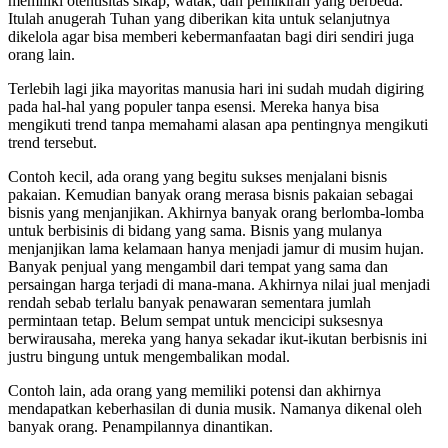
memiliki otentisitas sikap, watak, dan pemikiran yang berbeda.
Itulah anugerah Tuhan yang diberikan kita untuk selanjutnya
dikelola agar bisa memberi kebermanfaatan bagi diri sendiri juga
orang lain.
Terlebih lagi jika mayoritas manusia hari ini sudah mudah digiring
pada hal-hal yang populer tanpa esensi. Mereka hanya bisa
mengikuti trend tanpa memahami alasan apa pentingnya mengikuti
trend tersebut.
Contoh kecil, ada orang yang begitu sukses menjalani bisnis
pakaian. Kemudian banyak orang merasa bisnis pakaian sebagai
bisnis yang menjanjikan. Akhirnya banyak orang berlomba-lomba
untuk berbisinis di bidang yang sama. Bisnis yang mulanya
menjanjikan lama kelamaan hanya menjadi jamur di musim hujan.
Banyak penjual yang mengambil dari tempat yang sama dan
persaingan harga terjadi di mana-mana. Akhirnya nilai jual menjadi
rendah sebab terlalu banyak penawaran sementara jumlah
permintaan tetap. Belum sempat untuk mencicipi suksesnya
berwirausaha, mereka yang hanya sekadar ikut-ikutan berbisnis ini
justru bingung untuk mengembalikan modal.
Contoh lain, ada orang yang memiliki potensi dan akhirnya
mendapatkan keberhasilan di dunia musik. Namanya dikenal oleh
banyak orang. Penampilannya dinantikan.