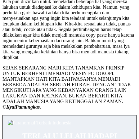
Kita pun diizinkan untuk meneladani beberapa hal yang mereka
lakukan untuk diadaptasi ke dalam kehidupan kita. Namun, yang
perlu kita garis bawahi adalah kita perlu mengolah dan
menyesuaikan apa yang ingin kita teladani untuk selanjutnya kita
terapkan dalam kehidupan kita. Kira-kira sesuai atau tidak, pantas
atau tidak, cocok atau tidak. Segala pertimbangan harus tetap
dilakukan agar kita tidak menjadi manusia copy paste hanya karena
ingin meniru keberhasilan dari orang lain. Bahkan murid yang
meneladani gurunya saja bisa melakukan pembaharuan, masa iya
kita yang mengaku kekinian hanya bisa menjadi manusia tukang
duplikat.
SEJAK SEKARANG MARI KITA TANAMKAN PRINSIP
UNTUK BERHENTI MENJADI MESIN FOTOKOPI.
MANTAPKAN HATI KITA BAHWASANYA MENJADI
BERBEDA ADALAH SEBUAH FITRAH. DENGAN TIDAK
MENGIKUTI APA YANG KEBANYAKAN ORANG LAIN
LAKUKAN DAN KATAKAN, BUKAN BERARTI KITA
ADALAH MANUSIA YANG KETINGGALAN ZAMAN.
©️
KyaiPamungkas
.
TERLALU LELAH HADAPI