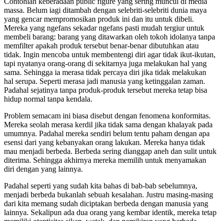
Contohlah keberadaan public figure yang sering muncul di media
massa. Belum iagi ditambah dengan selebriti-selebriti dunia maya
yang gencar mempromosikan produk ini dan itu untuk dibeli.
Mereka yang ngefans sekadar ngefans pasti mudah tergiur untuk
membeli barang: barang yang ditawarkan oleh tokoh idolanya tanpa
memfilter apakah produk tersebut benar-benar dibutuhkan atau
tidak. Ingin mencoba untuk membentengi diri agar tidak ikut-ikutan,
tapi nyatanya orang-orang di sekitarnya juga melakukan hal yang
sama. Sehingga ia merasa tidak percaya diri jika tidak melakukan
hal serupa. Seperti merasa jadi manusia yang ketinggalan zaman.
Padahal sejatinya tanpa produk-produk tersebut mereka tetap bisa
hidup normal tanpa kendala.
Problem semacam ini biasa disebut dengan fenomena konformitas.
Mereka seolah merasa kerdil jika tidak sama dengan khalayak pada
umumnya. Padahal mereka sendiri belum tentu paham dengan apa
esensi dari yang kebanyakan orang lakukan. Mereka hanya tidak
mau menjadi berbeda. Berbeda sering dianggap aneh dan sulit untuk
diterima. Sehingga akhirnya mereka memilih untuk menyamakan
diri dengan yang lainnya.
Padahal seperti yang sudah kita bahas di bab-bab sebelumnya,
menjadi berbeda bukanlah sebuah kesalahan. Justru masing-masing
dari kita memang sudah diciptakan berbeda dengan manusia yang
lainnya. Sekalipun ada dua orang yang kembar identik, mereka tetap