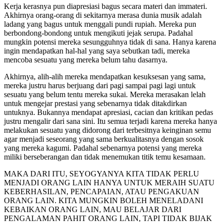
Kerja kerasnya pun diapresiasi bagus secara materi dan immateri.
Akhirnya orang-orang di sekitarnya merasa dunia musik adalah
ladang yang bagus untuk menggali pundi rupiah. Mereka pun
berbondong-bondong untuk mengikuti jejak serupa. Padahal
mungkin potensi mereka sesungguhnya tidak di sana. Hanya karena
ingin mendapatkan hal-hal yang saya sebutkan tadi, mereka
mencoba sesuatu yang mereka belum tahu dasarnya.
Akhirnya, alih-alih mereka mendapatkan kesuksesan yang sama,
mereka justru harus berjuang dari pagi sampai pagi lagi untuk
sesuatu yang belum tentu mereka sukai. Mereka merasakan lelah
untuk mengejar prestasi yang sebenarnya tidak ditakdirkan
untuknya. Bukannya mendapat apresiasi, cacian dan kritikan pedas
justru mengalir dari sana sini. Itu semua terjadi karena mereka hanya
melakukan sesuatu yang didorong dari terbesitnya keinginan semu
agar menjadi seseorang yang sama berkualitasnya dengan sosok
yang mereka kagumi. Padahal sebenarnya potensi yang mereka
miliki berseberangan dan tidak menemukan titik temu kesamaan.
MAKA DARI ITU, SEYOGYANYA KITA TIDAK PERLU
MENJADI ORANG LAIN HANYA UNTUK MERAIH SUATU
KEBERHASILAN, PENCAPAIAN, ATAU PENGAKUAN
ORANG LAIN. KITA MUNGKIN BOLEH MENELADANI
KEBAIKAN ORANG LAIN, MAU BELAJAR DARI
PENGALAMAN PAHIT ORANG LAIN, TAPI TIDAK BIJAK