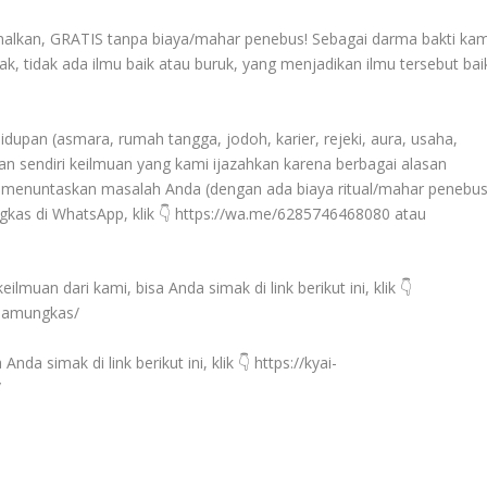
 amalkan, GRATIS tanpa biaya/mahar penebus! Sebagai darma bakti kam
, tidak ada ilmu baik atau buruk, yang menjadikan ilmu tersebut bai
upan (asmara, rumah tangga, jodoh, karier, rejeki, aura, usaha,
kan sendiri keilmuan yang kami ijazahkan karena berbagai alasan
antu menuntaskan masalah Anda (dengan ada biaya ritual/mahar penebu
gkas di WhatsApp, klik 👇 https://wa.me/6285746468080 atau
muan dari kami, bisa Anda simak di link berikut ini, klik 👇
-pamungkas/
da simak di link berikut ini, klik 👇 https://kyai-
/