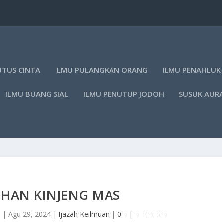
UTUS CINTA
ILMU PULANGKAN ORANG
ILMU PENAHLUK
ILMU BUANG SIAL
ILMU PENUTUP JODOH
SUSUK AUR
IHAN KINJENG MAS
s
|
Agu 29, 2024
|
Ijazah Keilmuan
|
0
|