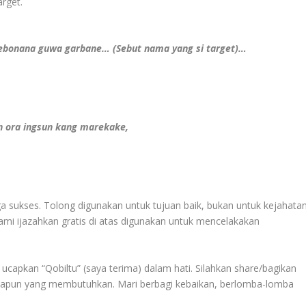
rget.
, lebonana guwa garbane… (Sebut nama yang si target)…
n ora ingsun kang marekake,
 sukses. Tolong digunakan untuk tujuan baik, bukan untuk kejahatan
 kami ijazahkan gratis di atas digunakan untuk mencelakakan
ucapkan “Qobiltu” (saya terima) dalam hati. Silahkan share/bagikan
apapun yang membutuhkan. Mari berbagi kebaikan, berlomba-lomba