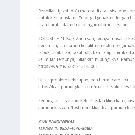
Bismillah, ijazah do’a mantra di atas bisa Anda
untuk kemanusiaan. Tolong digunakan dengan bijak
atau buruk adalah hati pengamal ilmu tersebut.
SOLUSI LAIN: Bagi Anda yang punya masalah kehid
bersih diri, dll) namun kesulitan untuk mengamal
(sibuk, tidak bisa, takut, dll), kami siap memb
keilmuan tentunya). Silahkan hubungi Kyai Pamun
https://wa.me/6281213145001
Untuk problem kehidupan, ada bermacam solusi keil
https://kyai-pamungkas.com/macam-solusi-kyai
Sedangkan testimoni keberhasilan klien kami, bisa An
pamungkas.com/testimoni-klien-kyai-pamungkas
KYAI PAMUNGKAS
TLP/WA 1: 0857-4646-8080