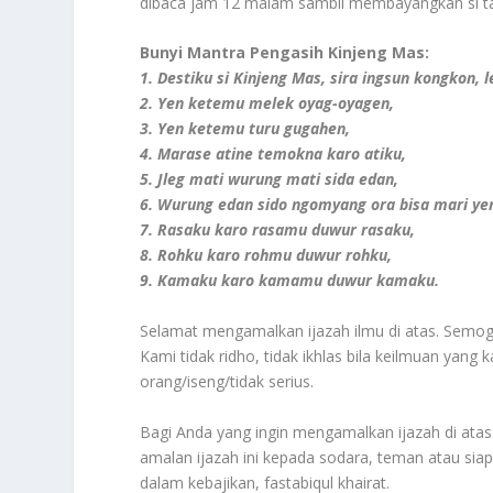
dibaca jam 12 malam sambil membayangkan si ta
Bunyi Mantra Pengasih Kinjeng Mas:
1. Destiku si Kinjeng Mas, sira ingsun kongkon
2. Yen ketemu melek oyag-oyagen,
3. Yen ketemu turu gugahen,
4. Marase atine temokna karo atiku,
5. Jleg mati wurung mati sida edan,
6. Wurung edan sido ngomyang ora bisa mari ye
7. Rasaku karo rasamu duwur rasaku,
8. Rohku karo rohmu duwur rohku,
9. Kamaku karo kamamu duwur kamaku.
Selamat mengamalkan ijazah ilmu di atas. Semoga
Kami tidak ridho, tidak ikhlas bila keilmuan yang
orang/iseng/tidak serius.
Bagi Anda yang ingin mengamalkan ijazah di atas 
amalan ijazah ini kepada sodara, teman atau si
dalam kebajikan, fastabiqul khairat.